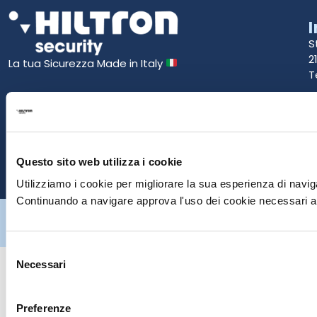
S
2
La tua Sicurezza Made in Italy
T
S
E
Questo sito web utilizza i cookie
P
Utilizziamo i cookie per migliorare la sua esperienza di naviga
Continuando a navigare approva l'uso dei cookie necessari al
Hiltron Security è distribuito in Italia da Hiltron Land S.r.l. | P.IVA
IT
07395971216
| Design by
av
communication.it
| Tutti i diritti sono
riservati
Selezione
Necessari
del
consenso
Preferenze