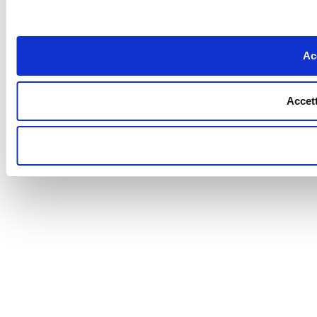
Acc
Accett