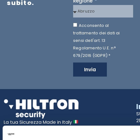
Regione
subito.
Acconsento al
trattamento dei dati ai
sensi dell'art. 13
Regolamento U.E. n°
679/2016 (GDPR) *
Invia
S
2
La tua Sicurezza Made in Italy
T
S