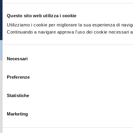
E
Questo sito web utilizza i cookie
Utilizziamo i cookie per migliorare la sua esperienza di naviga
P
Continuando a navigare approva l'uso dei cookie necessari al
Hiltron Security è distribuito in Italia da Hiltron Land S.r.l. | P.IVA
IT
07395971216
| Design by
av
communication.it
| Tutti i diritti sono
Selezione
riservati
Necessari
del
consenso
Preferenze
Statistiche
Marketing