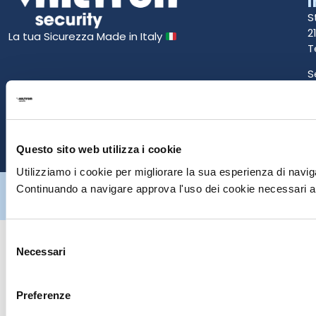
S
2
La tua Sicurezza Made in Italy
T
S
E
P
Questo sito web utilizza i cookie
Utilizziamo i cookie per migliorare la sua esperienza di naviga
Hiltron Security è distribuito in Italia da Hiltron Land S.r.l. | P.IVA
Continuando a navigare approva l'uso dei cookie necessari al
IT
07395971216
| Design by
av
communication.it
| Tutti i diritti sono
riservati
Selezione
Necessari
del
consenso
Preferenze