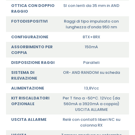
OTTICA CON DOPPIO
SI con lenti da 35 mm in AND
RAGGIO
FOTODISPOSITIVI
Raggi di tipo impulsato con
lunghezza d’onda 950 nm
CONFIGURAZIONE
8TX+8RX
ASSORBIMENTO PER
150mA
COPPIA
DISPOSIZIONE RAGGI
Paralleli
SISTEMA DI
OR- AND RANDOM su scheda
RILEVAZIONE
ALIMENTAZIONE
13,8Vcc
KIT RISCALDATORI
Per T fino a -50°C. 12Vcc (da
OPZIONALE
560mA a 3920mA a coppia)
USCITA ALLARME
USCITA ALLARME
Relè con contatti liberi NC su
colonna RX