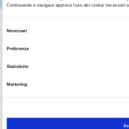
riservati
Continuando a navigare approva l'uso dei cookie necessari al
Selezione
Necessari
del
consenso
Preferenze
Statistiche
Marketing
Acc