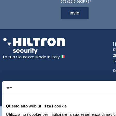
679/2016 (GDPR) *
Invia
S
2
La tua Sicurezza Made in Italy
T
S
E
P
Questo sito web utilizza i cookie
Hiltron Security è distribuito in Italia da Hiltron Land S.r.l. | P.IVA
Utilizziamo i cookie per migliorare la sua esperienza di naviga
IT
07395971216
| Design by
av
communication.it
| Tutti i diritti sono