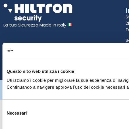
S
2
La tua Sicurezza Made in Italy
T
S
E
P
Questo sito web utilizza i cookie
Utilizziamo i cookie per migliorare la sua esperienza di naviga
Hiltron Security è distribuito in Italia da Hiltron Land S.r.l. | P.IVA
Continuando a navigare approva l'uso dei cookie necessari al
IT
07395971216
| Design by
av
communication.it
| Tutti i diritti sono
riservati
Selezione
Necessari
del
consenso