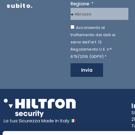
Regione
subito.
Acconsento al
trattamento dei dati ai
sensi dell'art. 13
Regolamento U.E. n°
679/2016 (GDPR) *
Invia
S
2
La tua Sicurezza Made in Italy
T