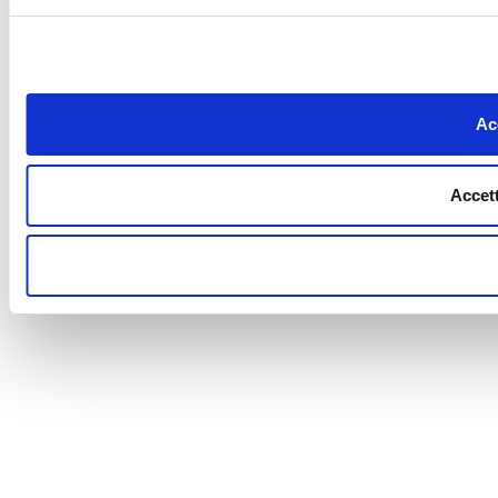
Acc
Accett