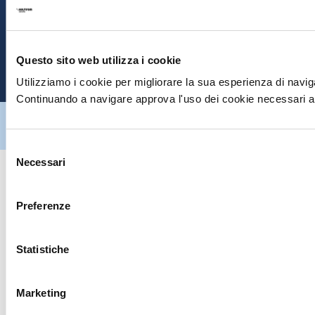
S
E
Questo sito web utilizza i cookie
P
Utilizziamo i cookie per migliorare la sua esperienza di naviga
Continuando a navigare approva l'uso dei cookie necessari al
Hiltron Security è distribuito in Italia da Hiltron Land S.r.l. | P.IVA
IT
07395971216
| Design by
av
communication.it
| Tutti i diritti sono
riservati
Selezione
Necessari
del
consenso
Preferenze
Statistiche
Marketing