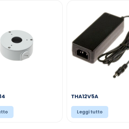
34
THA12V5A
utto
Leggi tutto