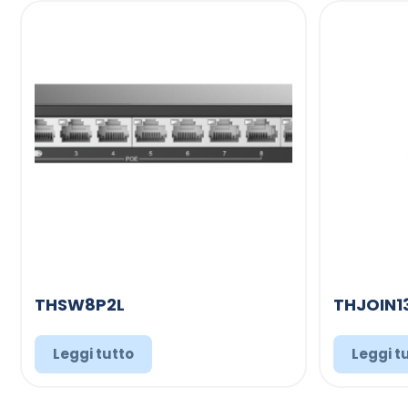
THSW8P2L
THJOIN1
Leggi tutto
Leggi t