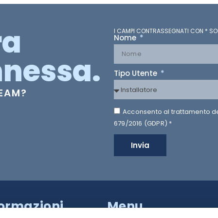
ra
I CAMPI CONTRASSEGNATI CON * SO
Nome
nessa.
Tipo Utente
TEAM?
Acconsento al trattamento dei 
679/2016 (GDPR) *
Invia
formazioni
Menu
a Provinciale di Caserta,