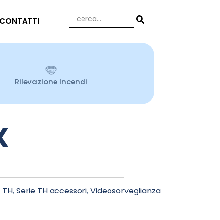
CONTATTI
Rilevazione Incendi
X
e TH
,
Serie TH accessori
,
Videosorveglianza