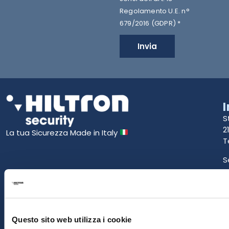
Regolamento U.E. n°
679/2016 (GDPR) *
Invia
S
2
La tua Sicurezza Made in Italy
T
S
E
P
Questo sito web utilizza i cookie