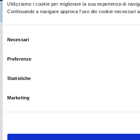
Utilizziamo i cookie per migliorare la sua esperienza di naviga
Hiltron Security è distribuito in Italia da Hiltron Land S.r.l. | P.IVA
Continuando a navigare approva l'uso dei cookie necessari al
IT
07395971216
| Design by
av
communication.it
| Tutti i diritti sono
riservati
Selezione
Necessari
del
consenso
Preferenze
Statistiche
Marketing