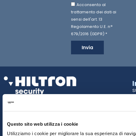
Acconsento al
trattamento dei dati ai
sensi dell'art. 13
Regolamento U.E. n°
679/2016 (GDPR) *
Invia
S
2
La tua Sicurezza Made in Italy
T
S
Questo sito web utilizza i cookie
E
Utilizziamo i cookie per migliorare la sua esperienza di naviga