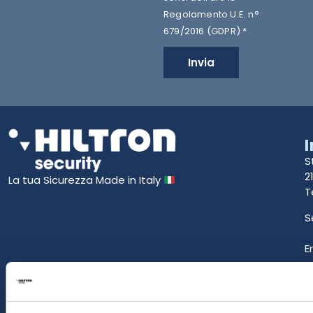
Regolamento U.E. n°
679/2016 (GDPR) *
Invia
S
2
La tua Sicurezza Made in Italy
T
S
E
P