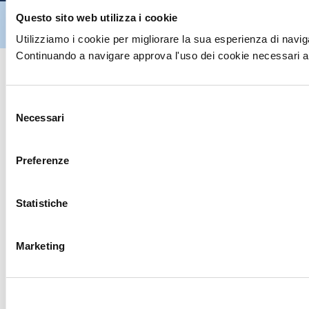
Hiltron Security è distribuito in Italia da Hiltron Land S.r.l. | P.IVA
Questo sito web utilizza i cookie
IT
07395971216
| Design by
av
communication.it
| Tutti i diritti sono
riservati
Utilizziamo i cookie per migliorare la sua esperienza di naviga
Continuando a navigare approva l'uso dei cookie necessari al
Selezione
Necessari
del
consenso
Preferenze
Statistiche
Marketing