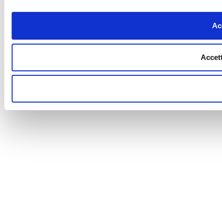
Acc
Accett