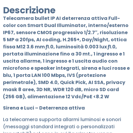
Descrizione
Telecamera bullet IP AI deterrenza attiva Full-
color con Smart Dual Illuminator, interno/esterno
IP67, sensore CMOS progressivo 1/2.7″, risoluzione
5 MP a 20fps, AI coding, H.265+, Day/Night, ottica
fissa M12 3.6 mm ƒ1.0, luminosità 0.003 lux ƒ1.0,
portata illuminazione fino a 30 mt., 1 ingresso e 1
uscita allarme, 1 ingresso e 1 uscita audio con
microfono e speaker integrati, sirena e luci rosse e
blu, 1 porta LAN 100 Mbps, IVS (protezione
perimetrale), SMD 4.0, Quick Pick, AI SSA, privacy
mask 8 aree, 3D NR, WDR 120 dB, micro SD card
(256 GB), alimentazione 12 Vdc/PoE <8.2 W
Sirena e Luci – Deterrenza attiva
La telecamera supporta allarmi luminosi e sonori
(messaggi standard integrati o personalizzati