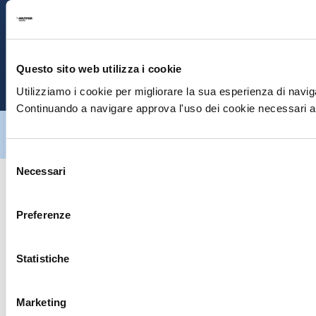
S
E
Questo sito web utilizza i cookie
P
Utilizziamo i cookie per migliorare la sua esperienza di naviga
Continuando a navigare approva l'uso dei cookie necessari al
Hiltron Security è distribuito in Italia da Hiltron Land S.r.l. | P.IVA
IT
07395971216
| Design by
av
communication.it
| Tutti i diritti sono
riservati
Selezione
Necessari
del
consenso
Preferenze
Statistiche
Marketing