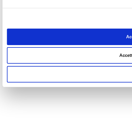
Acc
Accett