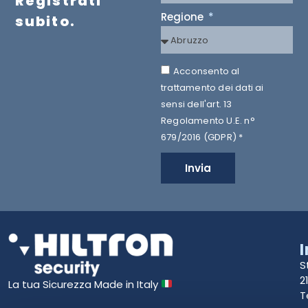
Registrati
Regione
subito.
Acconsento al
trattamento dei dati ai
sensi dell'art. 13
Regolamento U.E. n°
679/2016 (GDPR) *
Invia
S
2
La tua Sicurezza Made in Italy
T