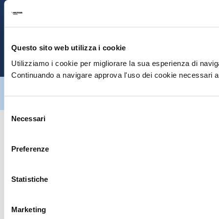
S
E
Questo sito web utilizza i cookie
P
Utilizziamo i cookie per migliorare la sua esperienza di naviga
Continuando a navigare approva l'uso dei cookie necessari al
Hiltron Security è distribuito in Italia da Hiltron Land S.r.l. | P.IVA
IT
07395971216
| Design by
av
communication.it
| Tutti i diritti sono
riservati
Selezione
Necessari
del
consenso
Preferenze
Statistiche
Marketing