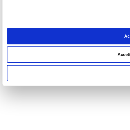
Acc
Accett