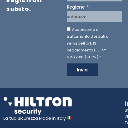
Registrati
Regione
subito.
Acconsento al
trattamento dei dati ai
sensi dell'art. 13
Regolamento U.E. n°
679/2016 (GDPR) *
Invia
S
2
La tua Sicurezza Made in Italy
T