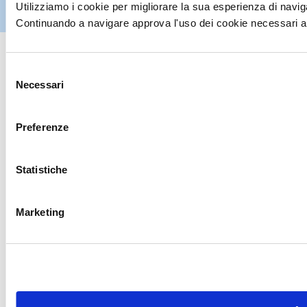
Utilizziamo i cookie per migliorare la sua esperienza di naviga
IT
07395971216
| Design by
av
communication.it
| Tutti i diritti sono
riservati
Continuando a navigare approva l'uso dei cookie necessari al
Selezione
Necessari
del
consenso
Preferenze
Statistiche
Marketing