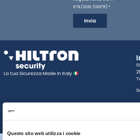
679/2016 (GDPR) *
Invia
S
2
La tua Sicurezza Made in Italy
T
S
E
P
Questo sito web utilizza i cookie
Hiltron Security è distribuito in Italia da Hiltron Land S.r.l. | P.IVA