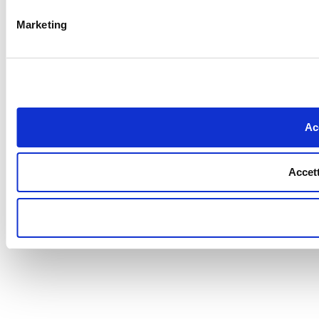
Marketing
Acc
Accett