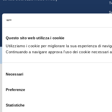
T
S
E
P
Questo sito web utilizza i cookie
Utilizziamo i cookie per migliorare la sua esperienza di naviga
Hiltron Security è distribuito in Italia da Hiltron Land S.r.l. | P.IVA
Continuando a navigare approva l'uso dei cookie necessari al
IT
07395971216
| Design by
av
communication.it
| Tutti i diritti sono
riservati
Selezione
Necessari
del
consenso
Preferenze
Statistiche