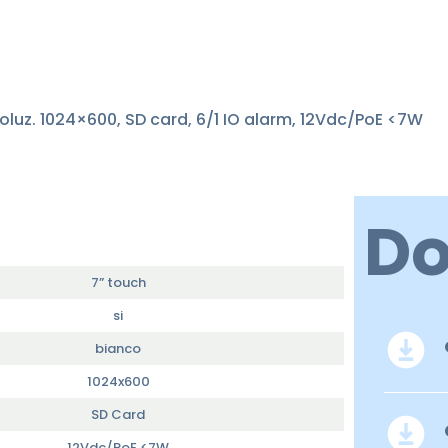
soluz. 1024×600, SD card, 6/1 IO alarm, 12Vdc/PoE <7W
D
7” touch
si
bianco
1024x600
SD Card
12Vdc/PoE <7W