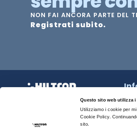
sempre con
NON FAI ANCORA PARTE DEL 
Registrati subito.
In
Strad
La tua Sicurezza Made in Italy
218 N
Questo sito web utilizza i
Tel:
0
Utilizziamo i cookie per mi
Cookie Policy. Continuando
Sede
sito.
Email