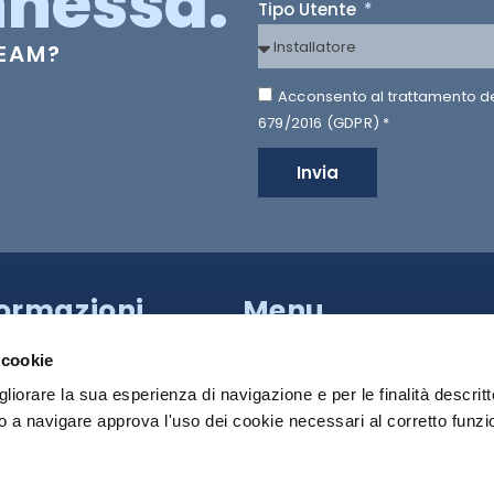
nessa.
Tipo Utente
TEAM?
Acconsento al trattamento dei 
679/2016 (GDPR) *
Invia
formazioni
Menu
a Provinciale di Caserta,
HILTRON SECURITY
apoli (NA)
 cookie
81 18539000
SISTEMI
gliorare la sua esperienza di navigazione e per le finalità descritt
 a navigare approva l'uso dei cookie necessari al corretto funz
PRODOTTI
 Roma:
+39 340 790 2931
MEDIA
:
info@hiltronsecurity.net
DOWNLOAD