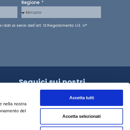
Regione
dati ai sensi dell'art. 13 Regolamento U.E. n°
Seguici sui nostri
canali!
Accetta tutti
e nella nostra
ionamento del
Accetta selezionati