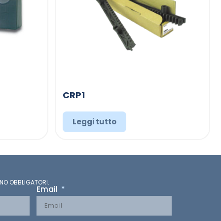
CRP1
Leggi tutto
NO OBBLIGATORI.
Email