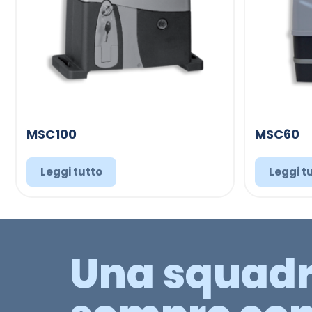
MSC100
MSC60
Leggi tutto
Leggi t
Una squad