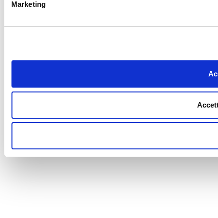
Marketing
Acc
Accett