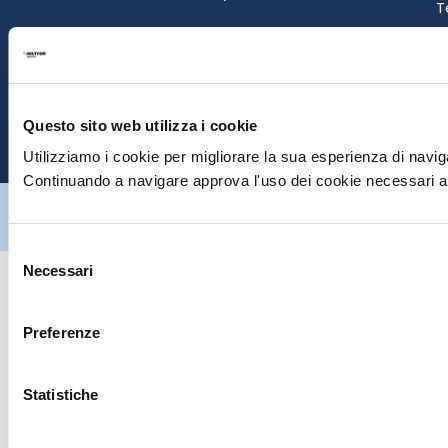
T
S
E
Questo sito web utilizza i cookie
P
Utilizziamo i cookie per migliorare la sua esperienza di naviga
Continuando a navigare approva l'uso dei cookie necessari al
Hiltron Security è distribuito in Italia da Hiltron Land S.r.l. | P.IVA
IT
07395971216
| Design by
av
communication.it
| Tutti i diritti sono
riservati
Selezione
Necessari
del
consenso
Preferenze
Statistiche