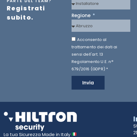
PARTE DEL TEAM?
Registrati
Regione
subito.
Acconsento al
trattamento dei dati ai
sensi dell'art. 13
Regolamento U.E. n°
679/2016 (GDPR) *
Invia
S
2
La tua Sicurezza Made in Italy