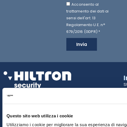
Acconsento al
trattamento dei dati ai
sensi dell'art. 13
Regolamento U.E. n°
679/2016 (GDPR) *
Invia
S
2
La tua Sicurezza Made in Italy
T
S
Questo sito web utilizza i cookie
E
Utilizziamo i cookie per migliorare la sua esperienza di naviga