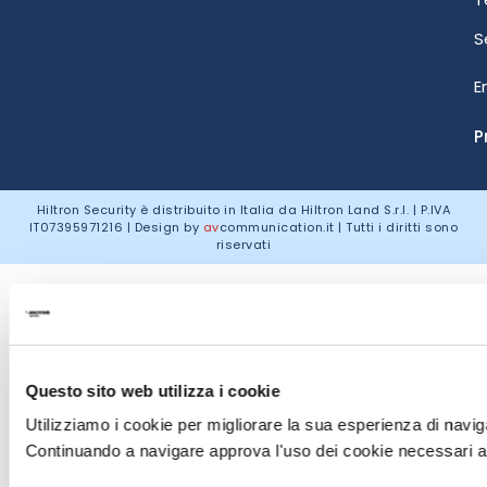
S
E
P
Hiltron Security è distribuito in Italia da Hiltron Land S.r.l. | P.IVA
IT
07395971216
| Design by
av
communication.it
| Tutti i diritti sono
riservati
Questo sito web utilizza i cookie
Utilizziamo i cookie per migliorare la sua esperienza di naviga
Continuando a navigare approva l'uso dei cookie necessari al