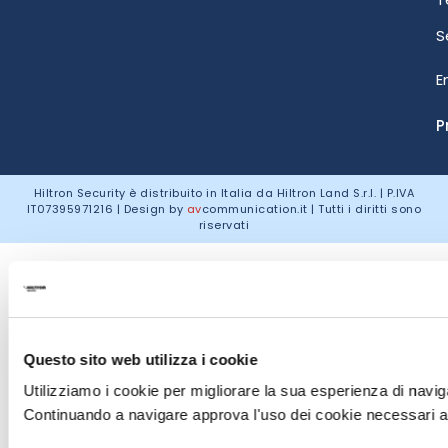
S
E
P
Hiltron Security è distribuito in Italia da Hiltron Land S.r.l. | P.IVA
IT
07395971216
| Design by
av
communication.it
| Tutti i diritti sono
riservati
Questo sito web utilizza i cookie
Utilizziamo i cookie per migliorare la sua esperienza di naviga
Continuando a navigare approva l'uso dei cookie necessari al