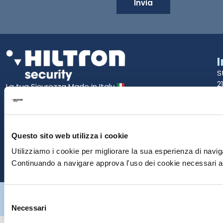
Invia
S
2
La tua Sicurezza Made in Italy
T
S
E
Questo sito web utilizza i cookie
Utilizziamo i cookie per migliorare la sua esperienza di naviga
P
Continuando a navigare approva l'uso dei cookie necessari al
Hiltron Security è distribuito in Italia da Hiltron Land S.r.l. | P.IVA
Selezione
IT
07395971216
| Design by
av
communication.it
| Tutti i diritti sono
riservati
Necessari
del
consenso