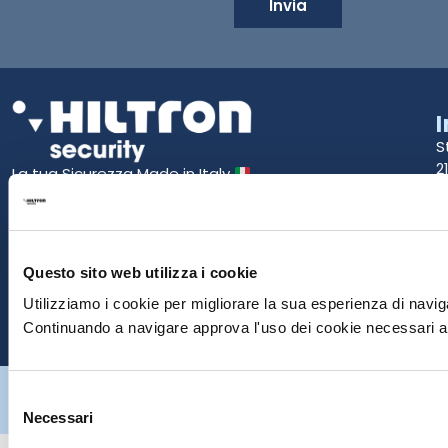
Invia
S
2
La tua Sicurezza Made in Italy
T
S
E
Questo sito web utilizza i cookie
Utilizziamo i cookie per migliorare la sua esperienza di naviga
P
Continuando a navigare approva l'uso dei cookie necessari al
Hiltron Security è distribuito in Italia da Hiltron Land S.r.l. | P.IVA
Selezione
IT
07395971216
| Design by
av
communication.it
| Tutti i diritti sono
riservati
Necessari
del
consenso