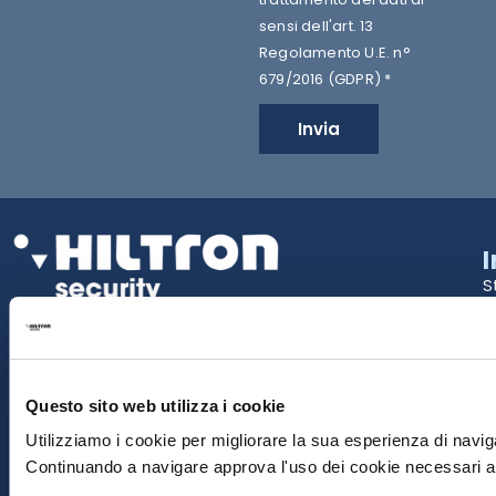
sensi dell'art. 13
Regolamento U.E. n°
679/2016 (GDPR) *
Invia
S
2
La tua Sicurezza Made in Italy
T
S
Questo sito web utilizza i cookie
E
Utilizziamo i cookie per migliorare la sua esperienza di naviga
Continuando a navigare approva l'uso dei cookie necessari al
P