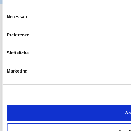
Selezione
Necessari
del
consenso
Preferenze
Statistiche
Marketing
Acc