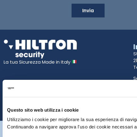
Invia
S
2
La tua Sicurezza Made in Italy
T
S
E
P
Questo sito web utilizza i cookie
Utilizziamo i cookie per migliorare la sua esperienza di naviga
Hiltron Security è distribuito in Italia da Hiltron Land S.r.l. | P.IVA
Continuando a navigare approva l'uso dei cookie necessari al
IT
07395971216
| Design by
av
communication.it
| Tutti i diritti sono
riservati