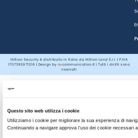
S
E
P
Hiltron Security è distribuito in Italia da Hiltron Land S.r.l. | P.IVA
IT
07395971216
| Design by
av
communication.it
| Tutti i diritti sono
riservati
Questo sito web utilizza i cookie
Utilizziamo i cookie per migliorare la sua esperienza di naviga
Continuando a navigare approva l'uso dei cookie necessari al