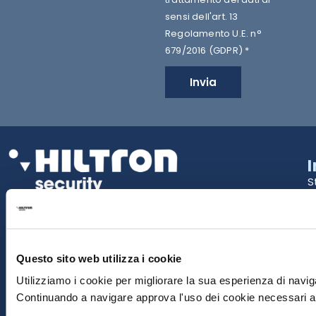
sensi dell'art. 13
Regolamento U.E. n°
679/2016 (GDPR) *
Invia
S
2
La tua Sicurezza Made in Italy
T
S
Questo sito web utilizza i cookie
E
Utilizziamo i cookie per migliorare la sua esperienza di naviga
Continuando a navigare approva l'uso dei cookie necessari al
P