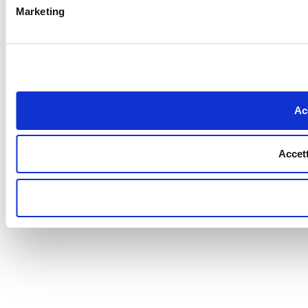
Marketing
Acc
Accett