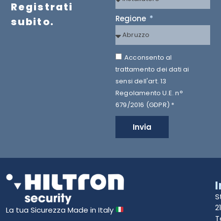
Registrati
Regione
subito.
Acconsento al
trattamento dei dati ai
sensi dell'art. 13
Regolamento U.E. n°
679/2016 (GDPR) *
Invia
S
2
La tua Sicurezza Made in Italy
T