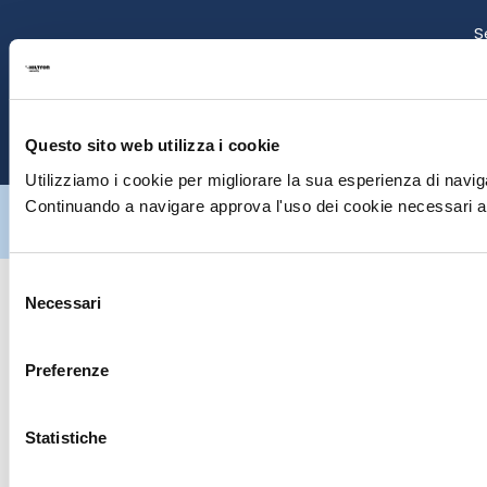
S
E
P
Questo sito web utilizza i cookie
Utilizziamo i cookie per migliorare la sua esperienza di naviga
Hiltron Security è distribuito in Italia da Hiltron Land S.r.l. | P.IVA
Continuando a navigare approva l'uso dei cookie necessari al
IT
07395971216
| Design by
av
communication.it
| Tutti i diritti sono
riservati
Selezione
Necessari
del
consenso
Preferenze
Statistiche