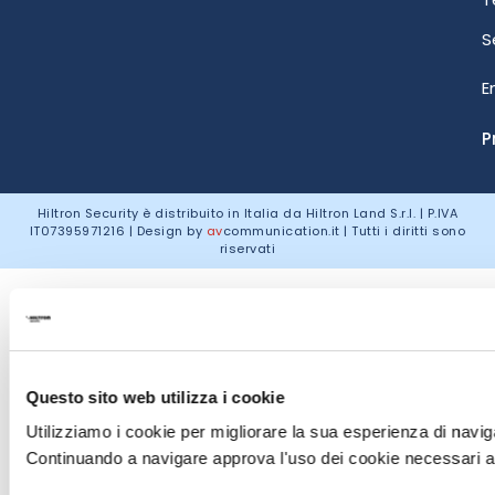
S
E
P
Hiltron Security è distribuito in Italia da Hiltron Land S.r.l. | P.IVA
IT
07395971216
| Design by
av
communication.it
| Tutti i diritti sono
riservati
Questo sito web utilizza i cookie
Utilizziamo i cookie per migliorare la sua esperienza di naviga
Continuando a navigare approva l'uso dei cookie necessari al