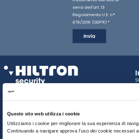
sensi dell'art. 13
Regolamento U.E. n°
679/2016 (GDPR) *
Invia
S
2
La tua Sicurezza Made in Italy
T
S
Questo sito web utilizza i cookie
E
Utilizziamo i cookie per migliorare la sua esperienza di naviga
Continuando a navigare approva l'uso dei cookie necessari al
P