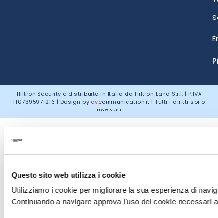
S
E
P
Hiltron Security è distribuito in Italia da Hiltron Land S.r.l. | P.IVA
IT
07395971216
| Design by
av
communication.it
| Tutti i diritti sono
riservati
Questo sito web utilizza i cookie
Utilizziamo i cookie per migliorare la sua esperienza di naviga
Continuando a navigare approva l'uso dei cookie necessari al