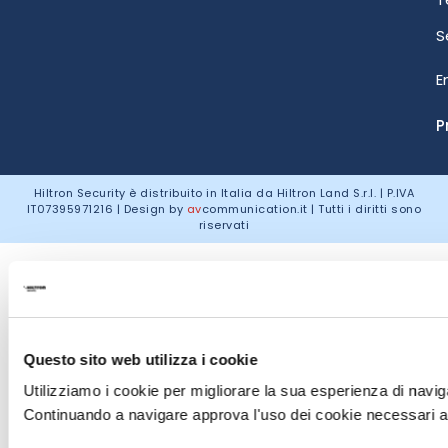
S
E
P
Hiltron Security è distribuito in Italia da Hiltron Land S.r.l. | P.IVA
IT
07395971216
| Design by
av
communication.it
| Tutti i diritti sono
riservati
Questo sito web utilizza i cookie
Utilizziamo i cookie per migliorare la sua esperienza di naviga
Continuando a navigare approva l'uso dei cookie necessari al